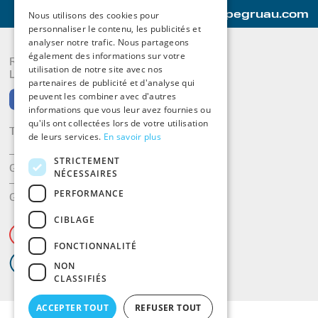
Nous utilisons des cookies pour
www.groupegruau.com
personnaliser le contenu, les publicités et
analyser notre trafic. Nous partageons
également des informations sur votre
RETROUVEZ-NOUS SUR
utilisation de notre site avec nos
LES RÉSEAUX SOCIAUX
partenaires de publicité et d'analyse qui
peuvent les combiner avec d'autres
informations que vous leur avez fournies ou
qu'ils ont collectées lors de votre utilisation
TEL : 01.34.18.30.30
de leurs services.
En savoir plus
STRICTEMENT
GAMMES GRUAU
NÉCESSAIRES
PERFORMANCE
GROUPE GRUAU
CIBLAGE
GRUAU EN
VIDÉO
FONCTIONNALITÉ
ÉCRIRE
À GRUAU PARIS
NON
CLASSIFIÉS
ACCEPTER TOUT
REFUSER TOUT
© Copyright Groupe Gruau 2014