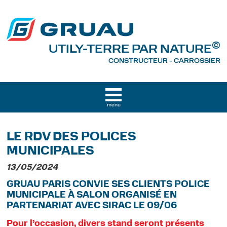
©
UTILY-TERRE PAR NATURE
CONSTRUCTEUR - CARROSSIER
menu
NOS AMÉNAGEMENTS
LE RDV DES POLICES
Véhicules de police
MUNICIPALES
Motos & deux roues
13/05/2024
Voitures de société
GRUAU PARIS CONVIE SES CLIENTS POLICE
MUNICIPALE À SALON ORGANISÉ EN
Bennes
PARTENARIAT AVEC SIRAC LE 09/06
Cabines approfondies
Pour l’occasion, divers stand seront présents