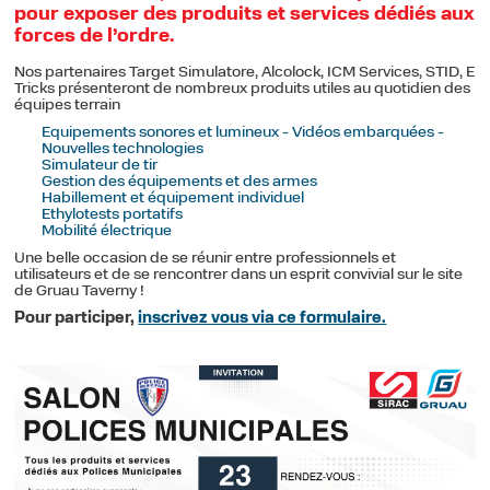
Véhicules isothermes
pour exposer des produits et services dédiés aux
forces de l’ordre.
Aménagements spécifiques
Nos partenaires Target Simulatore, Alcolock, ICM Services, STID, E
Tricks présenteront de nombreux produits utiles au quotidien des
FGV
équipes terrain
Plateaux ridelles
Equipements sonores et lumineux - Vidéos embarquées -
Nouvelles technologies
Simulateur de tir
Caisse bâchée
Gestion des équipements et des armes
Habillement et équipement individuel
NOUS CONNAÎTRE
Ethylotests portatifs
Mobilité électrique
Notre projet d'entreprise
Une belle occasion de se réunir entre professionnels et
utilisateurs et de se rencontrer dans un esprit convivial sur le site
Notre équipe
de Gruau Taverny !
Pour participer,
inscrivez vous via ce formulaire.
Nos actualités
Historique Gruau Paris
Groupe Gruau
SAV