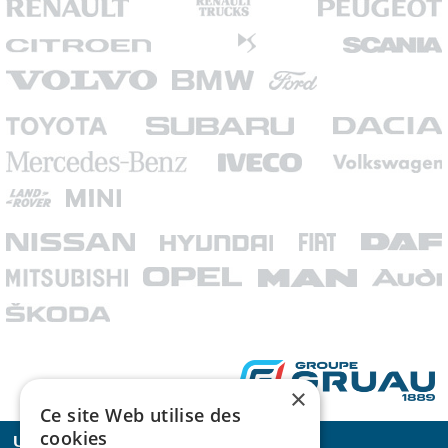
×
Ce site Web utilise des
cookies
©
UTILY-TERRE PAR NATURE